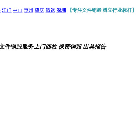
海
江门
中山
惠州
肇庆
清远
深圳
【专注文件销毁 树立行业标杆
文件销毁服务
上门回收 保密销毁 出具报告