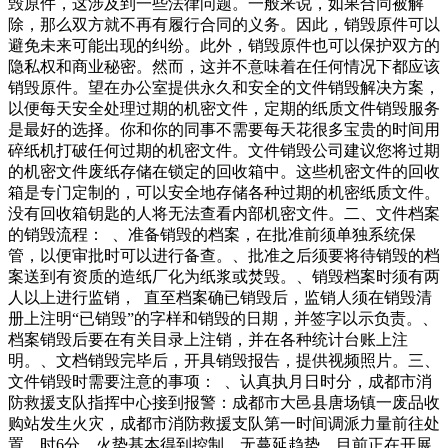
毁原件，这涉及到一些法律问题。一般来说，如果合同被解
除，那么双方就不再有履行合同的义务。因此，销毁原件可以
避免未来可能出现的纠纷。此外，销毁原件也可以保护双方的
隐私权和商业秘密。然而，这并不意味着在任何情况下都应该
销毁原件。望在办公室提供永久和安全的文件销毁解决方案，
以便每天安全处理过期的机密文件，定期的纸质文件销毁服务
是最好的选择。你和你的同事不需要每天花很多宝贵的时间用
碎纸机打破任何过期的机密文件。文件销毁公司建议您将过期
的机密文件废纸存储在锁定的回收箱中。这些机密文件的回收
箱是专门定制的，可以安全地存储各种过期的机密纸质文件。
没有回收箱钥匙的人将无法查看内部机密文件。二、文件档案
的销毁流程： 、准备销毁的档案，在批准前须单独系统保
管，以便审批时可以进行备查。、批准之后须要将待销毁的档
案送到有资质的造纸厂化为纸浆或焚毁。、销毁档案时须有两
人以上进行监销， 直至档案确已销毁后，监销人须在销毁清
册上注明“已销毁”的字样和销毁的日期，并签字以示负责。、
档案销毁后要在有关目录上注销，并在各种统计台账上注
明。、文档销毁完毕后，开具销毁报告，提供视频照片。三、
文件销毁时需要注意的事项： 、认真执月日时分，成都市消
防救援支队指挥中心接到报警：成都市大邑县唐场镇一废品收
购站发生火灾，成都市消防救援支队第一时间调派力量前往处
置。时6分，火势基本得到控制，无蔓延趋势，目前正在开展