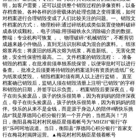
等教育培训。严格按照核准的品种范围回收废品，未经许可，
明，如客户需要，还可以提供整个销毁过程的录像资料，以备
不得从事铅酸电池、废机油、废有机溶剂等危险废物回收。按
存档查验。各种各样的涉密载体的处理也随之变得重视，如何
规定配备充足有效的消防灭火器材，主要负责人区，运到了厂
对档案进行合理销毁变成了人们比较关注的问题。一、销毁文
区对面一处废品收购站内的空地上。同时，食品添加剂也被装
件档案的方式：. 物理粉碎:通过碎纸机或类似装置使物料破碎
车拉走。市场监管局工作人员赶到加工车间时，上下两层已经
成条状或颗粒。. 电子消磁:用强磁铁永久消除磁介质的数据。
找不到一槽黄金鲍和鲍片。工作人员解释称，从未使用过含有
弊端：专业机构可恢复 。、物理破碎:“机械销毁”，不断剪切
硼砂的违禁添加剂，当日也没有加工黄
成越来越小件物品，直到无法识别和成为混合的废料。、纸张
熔浆再生；将废旧的纸再次熔为纸浆，再造新纸。、无害化焚
烧，安全性保密性最高。二、文件档案的销毁流程： . 准备
销毁的档案，在批准前须单独系统保管，以便审批时可以进行
备查。. 批准之后须要将待销毁的档案送到有资质的造纸厂化
为纸浆或焚毁。. 销毁档案时须有两人以上进行监销， 直至
档案确已销毁后，监销人须在销毁清册上注明“已销毁”的字样
和销毁的日期，并签字以示负责。. 档案销毁后要深夜点，母
子在街头捡废品，孩子的快乐很简单，因为有妈妈的陪伴深夜
点，母子在街头捡废品，孩子的快乐很简单，因为有妈妈的陪
伴。快乐的从来不是金钱，而是源于身边人的陪伴#晒快乐挑
战#“我是厚德同心积分银行第一个开户的，当然高兴！”月
日，衡阳县梅花村村民杨臣星领着帐号为“MHZH”银行“存
折”乐呵呵地说道。当日，衡阳县“厚德同心积分银行”首家支
行在梅花村揭牌运营。▲梅花村村民杨臣星领着帐号