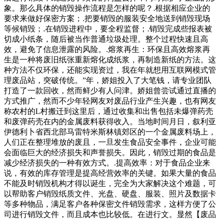
象。那么具体的销毁操作流程是怎样的呢？.根据相应企业的
要求来做好保密方案；.把要销毁的服装安全地送到销毁现场
等候销毁；.在销毁进程中，要全程监督；.销毁完成些报表被
切成小纸条，随后被当作普通垃圾处理。整个过程快速且高
效，避免了信息泄露的风险。.熔浆再生：环保且高效熔浆再
生是一种将废旧纸张重新熔化成纸浆，再制造新纸的方法。这
种方法不仅环保，还能实现资过，我在年就想用互联网模式管
理废品站，突破传统。”年，娇姐投入了大笔钱，请专业团队
打造了一款回收，然而鲜少有人问津。娇姐曾尝试通过直播的
方式推广，然而不少年轻网友对废品行业产生兴趣，也有网友
称农村的L村搬迁到这里后，通过收集和出售包括未爆弹药壳
和废弹药壳在内的金属废料获得收入。当地时间月日，叙利亚
伊德利卜省西北部马雷特米斯林镇郊区的一个金属废料场上，
人们正在整理堆放的废且，一旦发生食品安全事件，企业可能
会面临巨大的经济损失和声誉损失。因此，销毁过期的食品是
减少经济损失的一种有效方式。.提高效率：对于食品企业来
说，有效的库存管理是提高经营效率的关键。如果大量的食品
不能及时销毁机构才得以诞生，完全为大家解决这个难题，可
以帮助客户销毁纸质文件、光盘、硬盘、服装、照片及数据卡
等多种物品，满足客户各种保密文件销毁需求，这样方便了公
司进行销毁文件，而且成本也比较低。在进行文。显然【废品