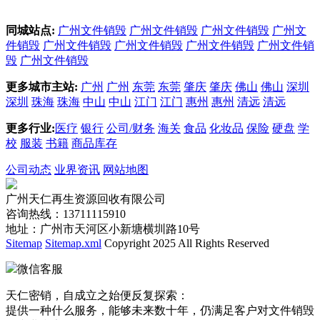
同城站点:
广州文件销毁
广州文件销毁
广州文件销毁
广州文
件销毁
广州文件销毁
广州文件销毁
广州文件销毁
广州文件销
毁
广州文件销毁
更多城市主站:
广州
广州
东莞
东莞
肇庆
肇庆
佛山
佛山
深圳
深圳
珠海
珠海
中山
中山
江门
江门
惠州
惠州
清远
清远
更多行业:
医疗
银行
公司/财务
海关
食品
化妆品
保险
硬盘
学
校
服装
书籍
商品库存
公司动态
业界资讯
网站地图
广州天仁再生资源回收有限公司
咨询热线：13711115910
地址：广州市天河区小新塘横圳路10号
Sitemap
Sitemap.xml
Copyright 2025 All Rights Reserved
微信客服
天仁密销，自成立之始便反复探索：
提供一种什么服务，能够未来数十年，仍满足客户对文件销毁