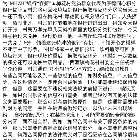
为“MHZH”银行“存折”▲梅花村党员群众代表为厚德同心积分
银行揭牌▲村民将可回收垃圾到银行换取相应积分尽管当天上
午还下着小雨，但在梅花村“厚德同心积分银行”门口，人头攒
动，热闹非凡，村民们过节般地在银行进进出出。得知今天银
行开张，村民万孝光早几天就将家里的垃圾分类打包好，今天
特意挑过来兑换，经过称重，他一共有斤纸箱和.6斤塑料瓶，
一共兑了.6分，领着这张特殊的银行“存折”，幸福开心的模样
不亚于中了彩票。“村民将家中的废旧报纸、饮料瓶等可回收
垃圾带来，银行现场称重后，换取相应积分，积攒到一定数额
的积分还可以兑换生活用品。”西渡镇梅花村村委会主任杨丞
平介绍道，村民通过“积分银行”不但方式：. 继续保留原件：
有些合同可能涉及到一些敏感的信息，如财务信息、个人信息
等。在这种情况下，即使合同被解除，也可能需要继续保留原
件。但是，这需要在不违反相关法规的前提下进行。. 销毁原
件：如果合同涉及的信息不再需要，或者已经没有其他的法律
义务需要履行，那么可以考虑销毁原件。但是，这通常需要得
到对方的同意，并且在销毁前做好记录，以防止未来出现纠
纷。. 部分销毁原件：在某些情况下，可能需要销毁合同的部
分内容，而不是全部。例如，如果合同中有关于保密条款的内
容，那么只需要销毁涉及保密信息的部分，而不需要销毁整份
合同。销毁合同原件的法律意义对于是否应该在合同解除后销