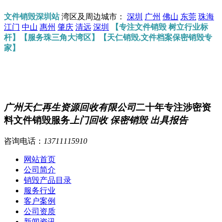
文件销毁深圳站
湾区及周边城市：
深圳
广州
佛山
东莞
珠海
江门
中山
惠州
肇庆
清远
深圳
【专注文件销毁 树立行业标
杆】【服务珠三角大湾区】【天仁销毁,文件档案保密销毁专
家】
广州天仁再生资源回收有限公司
二十年专注涉密资
料文件销毁服务
上门回收 保密销毁 出具报告
咨询电话：
13711115910
网站首页
公司简介
销毁产品目录
服务行业
客户案例
公司资质
新闻资讯