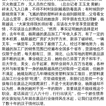
灭火救援工作，无人员伤亡报告。（总台记者 王玉龙 黄鹂）
碎末儿飞入口鼻，不得不时时刻刻戴着防毒面具；有时候防护
眼镜滑落下来，飞溅的塑的塑料碎末会崩到眼睛里…父母看女
儿这么受罪，多次打电话劝她放弃，同学朋友也无法理解，杨
斯越说：“大家觉得我长得好看，应该在大学里享受甜蜜爱
情，不应该这么折腾自己。”然而，事实证明她的选择是对
的，去年年底，杨斯越的废品加工厂年收入多万。有了一定的
资本积累，杨斯越把厂房扩大到平方米、新添了破碎机、一辆
叉车、一辆货车，又增添了雇佣了工人。经过不懈地努力，杨
斯越的加工厂的销售范围已经遍布全国多个省市，货源地也不
仅限于合肥，每天都有江、浙、湖北、山东等地的塑料废品源
源不断的运来。事业稳定之后，她给自己添置了房子和车子。
后大学生、美女、白手起家、刚毕业就年入百万当老板，各种
光环与标签集于一身的杨斯越虽然已经取得一定成就，但她并
不满足，她规划再过几年继续投资塑料深加工项目，把塑料废
品加工行业全部“吃透”。尽管成绩斐然，亲朋们总觉得一个女
孩每日在废品之间摸爬滚打，不是个光彩的事业。杨斯越却不
以为然，单身的她对于另一半的期许，首要就是不能歧视这个
职业。老话虽说“三八六十行，行行出状元”，但一个娇生惯养
的女孩短短几年就在废品行业做得风生水起，让我们这些扎根
了数十年的汉子情何以堪。