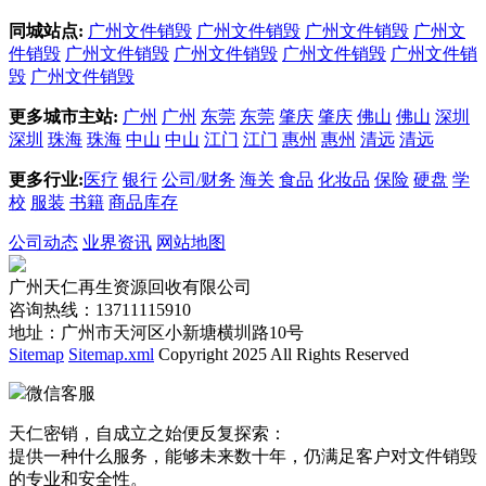
同城站点:
广州文件销毁
广州文件销毁
广州文件销毁
广州文
件销毁
广州文件销毁
广州文件销毁
广州文件销毁
广州文件销
毁
广州文件销毁
更多城市主站:
广州
广州
东莞
东莞
肇庆
肇庆
佛山
佛山
深圳
深圳
珠海
珠海
中山
中山
江门
江门
惠州
惠州
清远
清远
更多行业:
医疗
银行
公司/财务
海关
食品
化妆品
保险
硬盘
学
校
服装
书籍
商品库存
公司动态
业界资讯
网站地图
广州天仁再生资源回收有限公司
咨询热线：13711115910
地址：广州市天河区小新塘横圳路10号
Sitemap
Sitemap.xml
Copyright 2025 All Rights Reserved
微信客服
天仁密销，自成立之始便反复探索：
提供一种什么服务，能够未来数十年，仍满足客户对文件销毁
的专业和安全性。