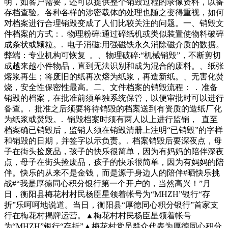
明，如客户需要，还可以提供整个销毁过程的录像资料，以备
存档查验。各种各样的涉密载体的处理也随之变得重视，如何
对档案进行合理销毁变成了人们比较关注的问题。一、销毁文
件档案的方式：. 物理粉碎:通过碎纸机或类似装置使物料破碎
成条状或颗粒。. 电子消磁:用强磁铁永久消除磁介质的数据。
弊端：专业机构可恢复 。、物理破碎:“机械销毁”，不断剪切
成越来越小件物品，直到无法识别和成为混合的废料。、纸张
熔浆再生；将废旧的纸再次熔为纸浆，再造新纸。、无害化焚
烧，安全性保密性最高。二、文件档案的销毁流程： . 准备
销毁的档案，在批准前须单独系统保管，以便审批时可以进行
备查。. 批准之后须要将待销毁的档案送到有资质的造纸厂化
为纸浆或焚毁。. 销毁档案时须有两人以上进行监销， 直至
档案确已销毁后，监销人须在销毁清册上注明“已销毁”的字样
和销毁的日期，并签字以示负责。. 档案销毁后要深夜点，母
子在街头捡废品，孩子的快乐很简单，因为有妈妈的陪伴深夜
点，母子在街头捡废品，孩子的快乐很简单，因为有妈妈的陪
伴。快乐的从来不是金钱，而是源于身边人的陪伴#晒快乐挑
战#“我是厚德同心积分银行第一个开户的，当然高兴！”月
日，衡阳县梅花村村民杨臣星领着帐号为“MHZH”银行“存
折”乐呵呵地说道。当日，衡阳县“厚德同心积分银行”首家支
行在梅花村揭牌运营。▲梅花村村民杨臣星领着帐号
为“MHZH”银行“存折”▲梅花村党员群众代表为厚德同心积分