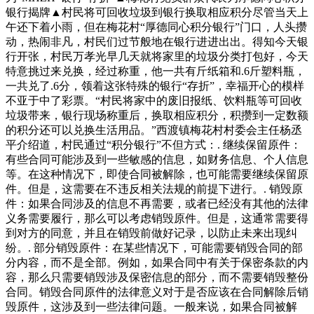
银行揭牌▲村民将可回收垃圾到银行换取相应积分尽管当天上
午还下着小雨，但在梅花村“厚德同心积分银行”门口，人头攒
动，热闹非凡，村民们过节般地在银行进进出出。得知今天银
行开张，村民万孝光早几天就将家里的垃圾分类打包好，今天
特意挑过来兑换，经过称重，他一共有斤纸箱和.6斤塑料瓶，
一共兑了.6分，领着这张特殊的银行“存折”，幸福开心的模样
不亚于中了彩票。“村民将家中的废旧报纸、饮料瓶等可回收
垃圾带来，银行现场称重后，换取相应积分，积攒到一定数额
的积分还可以兑换生活用品。”西渡镇梅花村村委会主任杨丞
平介绍道，村民通过“积分银行”不但方式：. 继续保留原件：
有些合同可能涉及到一些敏感的信息，如财务信息、个人信息
等。在这种情况下，即使合同被解除，也可能需要继续保留原
件。但是，这需要在不违反相关法规的前提下进行。. 销毁原
件：如果合同涉及的信息不再需要，或者已经没有其他的法律
义务需要履行，那么可以考虑销毁原件。但是，这通常需要得
到对方的同意，并且在销毁前做好记录，以防止未来出现纠
纷。. 部分销毁原件：在某些情况下，可能需要销毁合同的部
分内容，而不是全部。例如，如果合同中有关于保密条款的内
容，那么只需要销毁涉及保密信息的部分，而不需要销毁整份
合同。销毁合同原件的法律意义对于是否应该在合同解除后销
毁原件，这涉及到一些法律问题。一般来说，如果合同被解