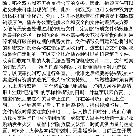
除，那么双方就不再有履行合同的义务。因此，销毁原件可以
避免未来可能出现的纠纷。此外，销毁原件也可以保护双方的
隐私权和商业秘密。然而，这并不意味着在任何情况下都应该
销毁原件。望在办公室提供永久和安全的文件销毁解决方案，
以便每天安全处理过期的机密文件，定期的纸质文件销毁服务
是最好的选择。你和你的同事不需要每天花很多宝贵的时间用
碎纸机打破任何过期的机密文件。文件销毁公司建议您将过期
的机密文件废纸存储在锁定的回收箱中。这些机密文件的回收
箱是专门定制的，可以安全地存储各种过期的机密纸质文件。
没有回收箱钥匙的人将无法查看内部机密文件。二、文件档案
的销毁流程： 、准备销毁的档案，在批准前须单独系统保
管，以便审批时可以进行备查。、批准之后须要将待销毁的档
案送到有资质的造纸厂化为纸浆或焚毁。、销毁档案时须有两
人以上进行监销， 直至档案确已销毁后，监销人须在销毁清
册上注明“已销毁”的字样和销毁的日期，并签字以示负责。、
档案销毁后要在有关目录上注销，并在各种统计台账上注
明。、文档销毁完毕后，开具销毁报告，提供视频照片。三、
文件销毁时需要注意的事项： 、认真执月日时分，成都市消
防救援支队指挥中心接到报警：成都市大邑县唐场镇一废品收
购站发生火灾，成都市消防救援支队第一时间调派力量前往处
置。时6分，火势基本得到控制，无蔓延趋势，目前正在开展