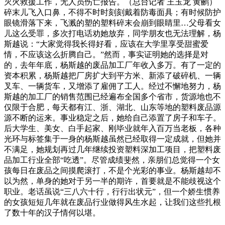
灭火救援工作，无人员伤亡报告。（总台记者 王玉龙 黄鹂）
碎末儿飞入口鼻，不得不时时刻刻戴着防毒面具；有时候防护
眼镜滑落下来，飞溅的塑的塑料碎末会崩到眼睛里…父母看女
儿这么受罪，多次打电话劝她放弃，同学朋友也无法理解，杨
斯越说：“大家觉得我长得好看，应该在大学里享受甜蜜爱
情，不应该这么折腾自己。”然而，事实证明她的选择是对
的，去年年底，杨斯越的废品加工厂年收入多万。有了一定的
资本积累，杨斯越把厂房扩大到平方米、新添了破碎机、一辆
叉车、一辆货车，又增添了雇佣了工人。经过不懈地努力，杨
斯越的加工厂的销售范围已经遍布全国多个省市，货源地也不
仅限于合肥，每天都有江、浙、湖北、山东等地的塑料废品源
源不断的运来。事业稳定之后，她给自己添置了房子和车子。
后大学生、美女、白手起家、刚毕业就年入百万当老板，各种
光环与标签集于一身的杨斯越虽然已经取得一定成就，但她并
不满足，她规划再过几年继续投资塑料深加工项目，把塑料废
品加工行业全部“吃透”。尽管成绩斐然，亲朋们总觉得一个女
孩每日在废品之间摸爬滚打，不是个光彩的事业。杨斯越却不
以为然，单身的她对于另一半的期许，首要就是不能歧视这个
职业。老话虽说“三八六十行，行行出状元”，但一个娇生惯养
的女孩短短几年就在废品行业做得风生水起，让我们这些扎根
了数十年的汉子情何以堪。