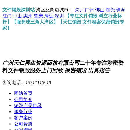
文件销毁深圳站
湾区及周边城市：
深圳
广州
佛山
东莞
珠海
江门
中山
惠州
肇庆
清远
深圳
【专注文件销毁 树立行业标
杆】【服务珠三角大湾区】【天仁销毁,文件档案保密销毁专
家】
广州天仁再生资源回收有限公司
二十年专注涉密资
料文件销毁服务
上门回收 保密销毁 出具报告
咨询电话：
13711115910
网站首页
公司简介
销毁产品目录
服务行业
客户案例
公司资质
新闻资讯