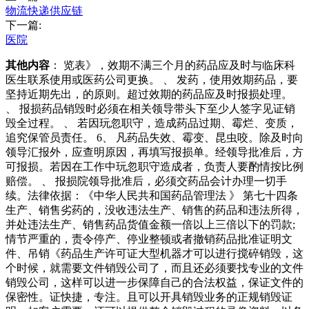
物流快递供应链
下一篇:
医院
其他内容
： 览表》，效期不满三个月的药品应及时与临床科
医生联系使用或医药公司更换。 、 发药，使用效期药品，要
坚持近期先出，的原则。超过效期的药品应及时报损处理。
、 报损药品销毁时必须在相关领导带头下至少人签字见证销
毁全过程。 、 若因玩忽职守，造成药品过期、霉烂、变质，
追究保管员责任。 6、 凡药品失效、霉变、昆虫咬。除及时向
领导汇报外，应查明原因，再填写报损单。经领导批准后，方
可报损。若因在工作中玩忽职守造成者，负责人要酌情按比例
赔偿。 、 报损院领导批准后，必须交药品会计办理一切手
续。法律依据：《中华人民共和国药品管理法 》 第七十四条
生产、销售劣药的，没收违法生产、销售的药品和违法所得，
并处违法生产、销售药品货值金额一倍以上三倍以下的罚款;
情节严重的，责令停产、停业整顿或者撤销药品批准证明文
件、吊销《药品生产许可证大型机器才可以进行搅碎销毁，这
个时候，就需要文件销毁公司了，而且还必须要找专业的文件
销毁公司，这样可以进一步保障自己的合法权益，保证文件的
保密性。证快捷，专注。且可以开具销毁业务的正规销毁证