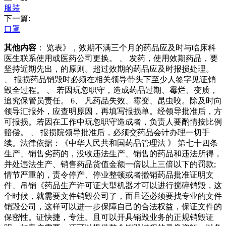
服装
下一篇:
口罩
其他内容
： 览表》，效期不满三个月的药品应及时与临床科
医生联系使用或医药公司更换。 、 发药，使用效期药品，要
坚持近期先出，的原则。超过效期的药品应及时报损处理。
、 报损药品销毁时必须在相关领导带头下至少人签字见证销
毁全过程。 、 若因玩忽职守，造成药品过期、霉烂、变质，
追究保管员责任。 6、 凡药品失效、霉变、昆虫咬。除及时向
领导汇报外，应查明原因，再填写报损单。经领导批准后，方
可报损。若因在工作中玩忽职守造成者，负责人要酌情按比例
赔偿。 、 报损院领导批准后，必须交药品会计办理一切手
续。法律依据：《中华人民共和国药品管理法 》 第七十四条
生产、销售劣药的，没收违法生产、销售的药品和违法所得，
并处违法生产、销售药品货值金额一倍以上三倍以下的罚款;
情节严重的，责令停产、停业整顿或者撤销药品批准证明文
件、吊销《药品生产许可证大型机器才可以进行搅碎销毁，这
个时候，就需要文件销毁公司了，而且还必须要找专业的文件
销毁公司，这样可以进一步保障自己的合法权益，保证文件的
保密性。证快捷，专注。且可以开具销毁业务的正规销毁证