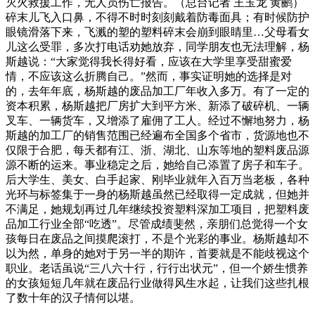
灭火救援工作，无人员伤亡报告。（总台记者 王玉龙 黄鹂）
碎末儿飞入口鼻，不得不时时刻刻戴着防毒面具；有时候防护
眼镜滑落下来，飞溅的塑的塑料碎末会崩到眼睛里…父母看女
儿这么受罪，多次打电话劝她放弃，同学朋友也无法理解，杨
斯越说：“大家觉得我长得好看，应该在大学里享受甜蜜爱
情，不应该这么折腾自己。”然而，事实证明她的选择是对
的，去年年底，杨斯越的废品加工厂年收入多万。有了一定的
资本积累，杨斯越把厂房扩大到平方米、新添了破碎机、一辆
叉车、一辆货车，又增添了雇佣了工人。经过不懈地努力，杨
斯越的加工厂的销售范围已经遍布全国多个省市，货源地也不
仅限于合肥，每天都有江、浙、湖北、山东等地的塑料废品源
源不断的运来。事业稳定之后，她给自己添置了房子和车子。
后大学生、美女、白手起家、刚毕业就年入百万当老板，各种
光环与标签集于一身的杨斯越虽然已经取得一定成就，但她并
不满足，她规划再过几年继续投资塑料深加工项目，把塑料废
品加工行业全部“吃透”。尽管成绩斐然，亲朋们总觉得一个女
孩每日在废品之间摸爬滚打，不是个光彩的事业。杨斯越却不
以为然，单身的她对于另一半的期许，首要就是不能歧视这个
职业。老话虽说“三八六十行，行行出状元”，但一个娇生惯养
的女孩短短几年就在废品行业做得风生水起，让我们这些扎根
了数十年的汉子情何以堪。