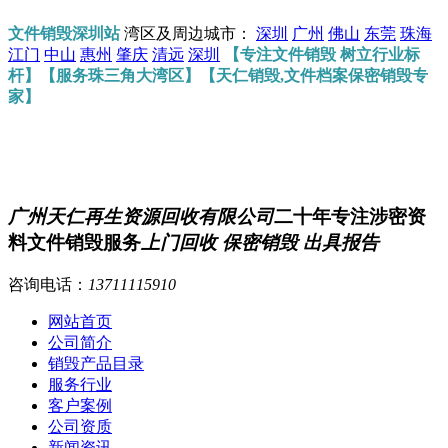
文件销毁深圳站
湾区及周边城市：
深圳
广州
佛山
东莞
珠海
江门
中山
惠州
肇庆
清远
深圳
【专注文件销毁 树立行业标
杆】【服务珠三角大湾区】【天仁销毁,文件档案保密销毁专
家】
广州天仁再生资源回收有限公司
二十年专注涉密资
料文件销毁服务
上门回收 保密销毁 出具报告
咨询电话：
13711115910
网站首页
公司简介
销毁产品目录
服务行业
客户案例
公司资质
新闻资讯