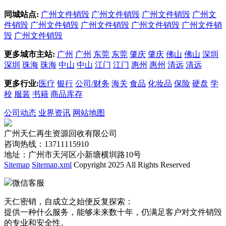
同城站点:
广州文件销毁
广州文件销毁
广州文件销毁
广州文
件销毁
广州文件销毁
广州文件销毁
广州文件销毁
广州文件销
毁
广州文件销毁
更多城市主站:
广州
广州
东莞
东莞
肇庆
肇庆
佛山
佛山
深圳
深圳
珠海
珠海
中山
中山
江门
江门
惠州
惠州
清远
清远
更多行业:
医疗
银行
公司/财务
海关
食品
化妆品
保险
硬盘
学
校
服装
书籍
商品库存
公司动态
业界资讯
网站地图
广州天仁再生资源回收有限公司
咨询热线：13711115910
地址：广州市天河区小新塘横圳路10号
Sitemap
Sitemap.xml
Copyright 2025 All Rights Reserved
微信客服
天仁密销，自成立之始便反复探索：
提供一种什么服务，能够未来数十年，仍满足客户对文件销毁
的专业和安全性。