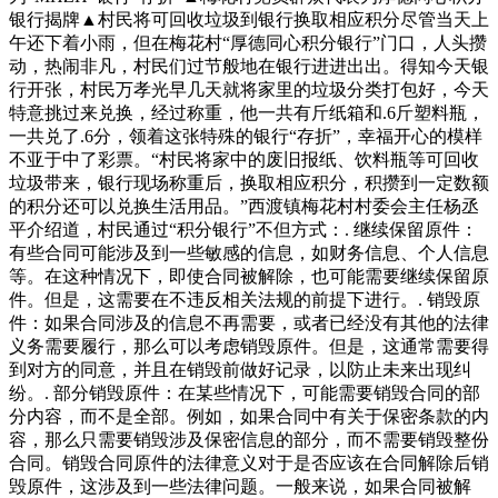
银行揭牌▲村民将可回收垃圾到银行换取相应积分尽管当天上
午还下着小雨，但在梅花村“厚德同心积分银行”门口，人头攒
动，热闹非凡，村民们过节般地在银行进进出出。得知今天银
行开张，村民万孝光早几天就将家里的垃圾分类打包好，今天
特意挑过来兑换，经过称重，他一共有斤纸箱和.6斤塑料瓶，
一共兑了.6分，领着这张特殊的银行“存折”，幸福开心的模样
不亚于中了彩票。“村民将家中的废旧报纸、饮料瓶等可回收
垃圾带来，银行现场称重后，换取相应积分，积攒到一定数额
的积分还可以兑换生活用品。”西渡镇梅花村村委会主任杨丞
平介绍道，村民通过“积分银行”不但方式：. 继续保留原件：
有些合同可能涉及到一些敏感的信息，如财务信息、个人信息
等。在这种情况下，即使合同被解除，也可能需要继续保留原
件。但是，这需要在不违反相关法规的前提下进行。. 销毁原
件：如果合同涉及的信息不再需要，或者已经没有其他的法律
义务需要履行，那么可以考虑销毁原件。但是，这通常需要得
到对方的同意，并且在销毁前做好记录，以防止未来出现纠
纷。. 部分销毁原件：在某些情况下，可能需要销毁合同的部
分内容，而不是全部。例如，如果合同中有关于保密条款的内
容，那么只需要销毁涉及保密信息的部分，而不需要销毁整份
合同。销毁合同原件的法律意义对于是否应该在合同解除后销
毁原件，这涉及到一些法律问题。一般来说，如果合同被解