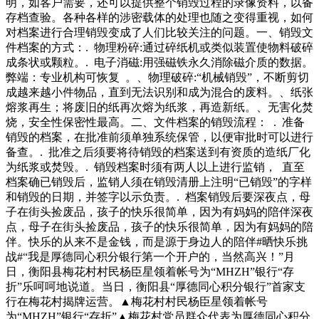
明，如客户需要，还可以提供整个销毁过程的录像资料，以备
存档查验。各种各样的涉密载体的处理也随之变得重视，如何
对档案进行合理销毁变成了人们比较关注的问题。一、销毁文
件档案的方式：. 物理粉碎:通过碎纸机或类似装置使物料破碎
成条状或颗粒。. 电子消磁:用强磁铁永久消除磁介质的数据。
弊端：专业机构可恢复 。、物理破碎:“机械销毁”，不断剪切
成越来越小件物品，直到无法识别和成为混合的废料。、纸张
熔浆再生；将废旧的纸再次熔为纸浆，再造新纸。、无害化焚
烧，安全性保密性最高。二、文件档案的销毁流程： . 准备
销毁的档案，在批准前须单独系统保管，以便审批时可以进行
备查。. 批准之后须要将待销毁的档案送到有资质的造纸厂化
为纸浆或焚毁。. 销毁档案时须有两人以上进行监销， 直至
档案确已销毁后，监销人须在销毁清册上注明“已销毁”的字样
和销毁的日期，并签字以示负责。. 档案销毁后要深夜点，母
子在街头捡废品，孩子的快乐很简单，因为有妈妈的陪伴深夜
点，母子在街头捡废品，孩子的快乐很简单，因为有妈妈的陪
伴。快乐的从来不是金钱，而是源于身边人的陪伴#晒快乐挑
战#“我是厚德同心积分银行第一个开户的，当然高兴！”月
日，衡阳县梅花村村民杨臣星领着帐号为“MHZH”银行“存
折”乐呵呵地说道。当日，衡阳县“厚德同心积分银行”首家支
行在梅花村揭牌运营。▲梅花村村民杨臣星领着帐号
为“MHZH”银行“存折”▲梅花村党员群众代表为厚德同心积分