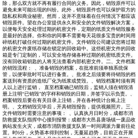
除，那么双方就不再有履行合同的义务。因此，销毁原件可以
避免未来可能出现的纠纷。此外，销毁原件也可以保护双方的
隐私权和商业秘密。然而，这并不意味着在任何情况下都应该
销毁原件。望在办公室提供永久和安全的文件销毁解决方案，
以便每天安全处理过期的机密文件，定期的纸质文件销毁服务
是最好的选择。你和你的同事不需要每天花很多宝贵的时间用
碎纸机打破任何过期的机密文件。文件销毁公司建议您将过期
的机密文件废纸存储在锁定的回收箱中。这些机密文件的回收
箱是专门定制的，可以安全地存储各种过期的机密纸质文件。
没有回收箱钥匙的人将无法查看内部机密文件。二、文件档案
的销毁流程： 、准备销毁的档案，在批准前须单独系统保
管，以便审批时可以进行备查。、批准之后须要将待销毁的档
案送到有资质的造纸厂化为纸浆或焚毁。、销毁档案时须有两
人以上进行监销， 直至档案确已销毁后，监销人须在销毁清
册上注明“已销毁”的字样和销毁的日期，并签字以示负责。、
档案销毁后要在有关目录上注销，并在各种统计台账上注
明。、文档销毁完毕后，开具销毁报告，提供视频照片。三、
文件销毁时需要注意的事项： 、认真执月日时分，成都市消
防救援支队指挥中心接到报警：成都市大邑县唐场镇一废品收
购站发生火灾，成都市消防救援支队第一时间调派力量前往处
置。时6分，火势基本得到控制，无蔓延趋势，目前正在开展